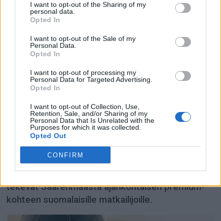
I want to opt-out of the Sharing of my
mieluummin Billundissa kuin Kastrupissa.
personal data.
Opted In
I want to opt-out of the Sale of my
Personal Data.
Opted In
I want to opt-out of processing my
Personal Data for Targeted Advertising.
Opted In
I want to opt-out of Collection, Use,
Retention, Sale, and/or Sharing of my
Personal Data that Is Unrelated with the
Purposes for which it was collected.
Saarenmaa nousee nyt
Opted Out
lähilomien tähtikohteeksi
CONFIRM
Suora lento, merellinen rauha ja GOSPAn spa
tekevät Saarenmaasta ajankohtaisen premium-
kohteen suomalaisille matkailijoille.