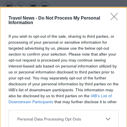
Travel News -
Do Not Process My Personal
MAINOS
Information
If you wish to opt-out of the sale, sharing to third parties, or
processing of your personal or sensitive information for
targeted advertising by us, please use the below opt-out
section to confirm your selection. Please note that after your
opt-out request is processed you may continue seeing
interest-based ads based on personal information utilized by
PREMIUM
us or personal information disclosed to third parties prior to
your opt-out. You may separately opt-out of the further
Norwegian harkitsee kasvun
disclosure of your personal information by third parties on the
IAB’s list of downstream participants. This information may
siirtoa Billundiin
also be disclosed by us to third parties on the
IAB’s List of
Downstream Participants
that may further disclose it to other
third parties.
Kööpenhaminan lentoaseman pitkät
passintarkastusjonot ovat saaneet Norwegianin
Personal Data Processing Opt Outs
pohtimaan, laajentaako se vuodesta 2027 alkaen