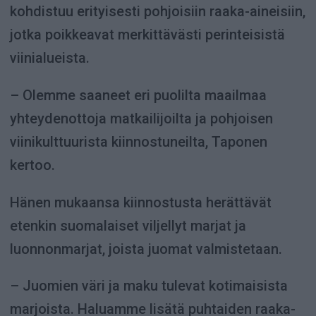
kohdistuu erityisesti pohjoisiin raaka-aineisiin,
jotka poikkeavat merkittävästi perinteisistä
viinialueista.
– Olemme saaneet eri puolilta maailmaa
yhteydenottoja matkailijoilta ja pohjoisen
viinikulttuurista kiinnostuneilta, Taponen
kertoo.
Hänen mukaansa kiinnostusta herättävät
etenkin suomalaiset viljellyt marjat ja
luonnonmarjat, joista juomat valmistetaan.
– Juomien väri ja maku tulevat kotimaisista
marjoista. Haluamme lisätä puhtaiden raaka-