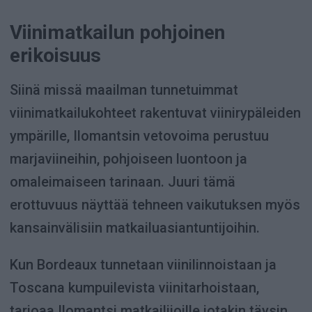
Viinimatkailun pohjoinen
erikoisuus
Siinä missä maailman tunnetuimmat
viinimatkailukohteet rakentuvat viinirypäleiden
ympärille, Ilomantsin vetovoima perustuu
marjaviineihin, pohjoiseen luontoon ja
omaleimaiseen tarinaan. Juuri tämä
erottuvuus näyttää tehneen vaikutuksen myös
kansainvälisiin matkailuasiantuntijoihin.
Kun Bordeaux tunnetaan viinilinnoistaan ja
Toscana kumpuilevista viinitarhoistaan,
tarjoaa Ilomantsi matkailijoille jotakin täysin