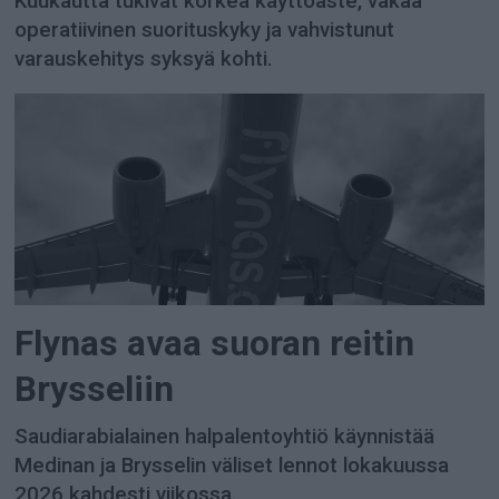
Kuukautta tukivat korkea käyttöaste, vakaa
operatiivinen suorituskyky ja vahvistunut
varauskehitys syksyä kohti.
Flynas avaa suoran reitin
Brysseliin
Saudiarabialainen halpalentoyhtiö käynnistää
Medinan ja Brysselin väliset lennot lokakuussa
2026 kahdesti viikossa.