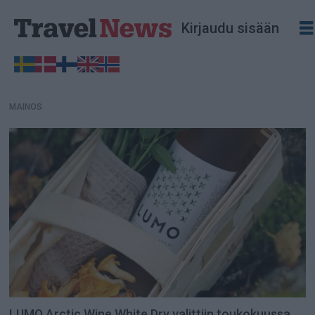
MAINOS
Kirjaudu sisään
MAINOS
LUMO Arctic Wine White Dry valittiin toukokuussa