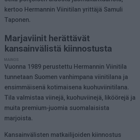
kertoo Hermannin Viinitilan yrittäjä
Samuli
Taponen
.
Marjaviinit herättävät
kansainvälistä kiinnostusta
MAINOS
Vuonna 1989 perustettu Hermannin Viinitila
tunnetaan Suomen vanhimpana viinitilana ja
ensimmäisenä kotimaisena kuohuviinitilana.
Tila valmistaa viinejä, kuohuviinejä, liköörejä ja
muita premium-juomia suomalaisista
marjoista.
Kansainvälisten matkailijoiden kiinnostus