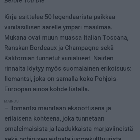
Before You Die
.
Kirja esittelee 50 legendaarista paikkaa
viinilasillisen äärelle ympäri maailmaa.
Mukana ovat muun muassa Italian Toscana,
Ranskan Bordeaux ja Champagne sekä
Kalifornian tunnetut viinialueet. Näiden
rinnalta löytyy myös suomalainen erikoisuus:
Ilomantsi, joka on samalla koko Pohjois-
Euroopan ainoa kohde listalla.
MAINOS
– Ilomantsi mainitaan eksoottisena ja
erilaisena kohteena, joka tunnetaan
omaleimaisista ja laadukkaista marjaviineistä
sekä pohjoisen aidosta juomakulttuurista,