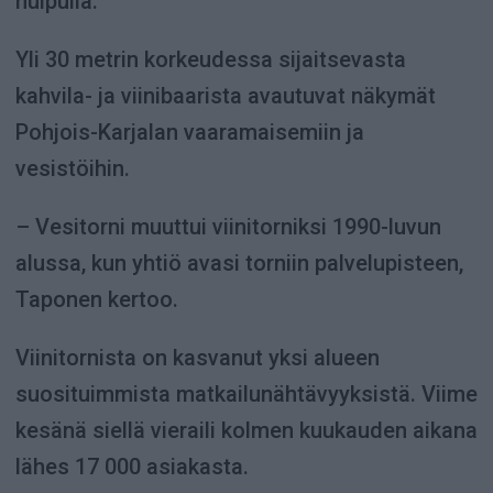
huipulla.
Yli 30 metrin korkeudessa sijaitsevasta
kahvila- ja viinibaarista avautuvat näkymät
Pohjois-Karjalan vaaramaisemiin ja
vesistöihin.
– Vesitorni muuttui viinitorniksi 1990-luvun
alussa, kun yhtiö avasi torniin palvelupisteen,
Taponen kertoo.
Viinitornista on kasvanut yksi alueen
suosituimmista matkailunähtävyyksistä. Viime
kesänä siellä vieraili kolmen kuukauden aikana
lähes 17 000 asiakasta.