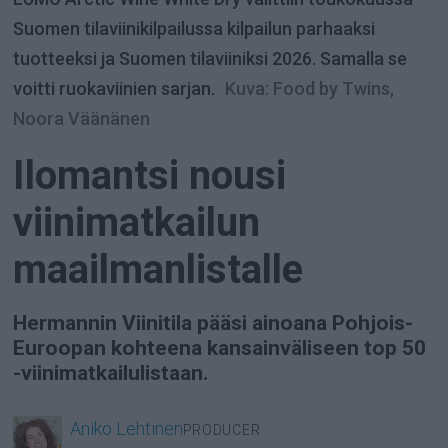
Suomen tilaviinikilpailussa kilpailun parhaaksi
tuotteeksi ja Suomen tilaviiniksi 2026. Samalla se
voitti ruokaviinien sarjan.
Kuva: Food by Twins,
Noora Väänänen
Ilomantsi nousi
viinimatkailun
maailmanlistalle
Hermannin Viinitila pääsi ainoana Pohjois-
Euroopan kohteena kansainväliseen top 50
-viinimatkailulistaan.
Aniko
Lehtinen
PRODUCER