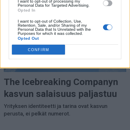
I want to opt-out of processing my
kohteen suomalaisille matkailijoille.
Personal Data for Targeted Advertising.
Opted In
MAINOS
I want to opt-out of Collection, Use,
Retention, Sale, and/or Sharing of my
Personal Data that Is Unrelated with the
Purposes for which it was collected.
Opted Out
CONFIRM
The Icebreaking Companyn
kasvun salaisuus paljastuu
Yrityksen identiteetti ja tarina ovat kasvun
perusta, ei pelkät numerot.