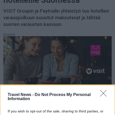
hotelleille Suomessa
VISIT Groupin ja Paytrailin yhteistyö tuo hotellien
varauspolkuun suositut maksutavat ja tähtää
suorien varausten kasvuun.
MAINOS
Paytrail tulee BookVisitiin
Travel News -
Do Not Process My Personal
Information
hotelleille Suomessa
If you wish to opt-out of the sale, sharing to third parties, or