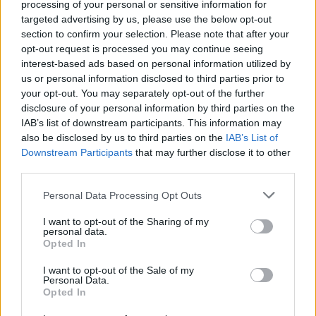
VISIT Groupin ja Paytrailin yhteistyö tuo hotellien
processing of your personal or sensitive information for
varauspolkuun suositut maksutavat ja tähtää
targeted advertising by us, please use the below opt-out
section to confirm your selection. Please note that after your
suorien varausten kasvuun.
opt-out request is processed you may continue seeing
interest-based ads based on personal information utilized by
MAINOS
us or personal information disclosed to third parties prior to
your opt-out. You may separately opt-out of the further
disclosure of your personal information by third parties on the
IAB’s list of downstream participants. This information may
also be disclosed by us to third parties on the
IAB’s List of
Downstream Participants
that may further disclose it to other
third parties.
Personal Data Processing Opt Outs
Saarenmaa nousee nyt
I want to opt-out of the Sharing of my
personal data.
Opted In
lähilomien tähtikohteeksi
I want to opt-out of the Sale of my
Personal Data.
Suora lento, merellinen rauha ja GOSPAn spa
Opted In
tekevät Saarenmaasta ajankohtaisen premium-