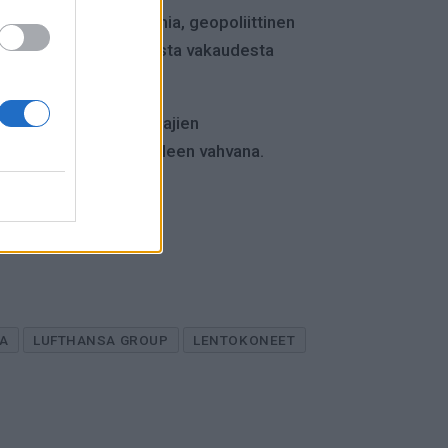
isien jälkeen. Pandemia, geopoliittinen
sista ja operatiivisesta vakaudesta
ä enemmän myös matkustajien
sen kysyntä pysyy edelleen vahvana.
A
LUFTHANSA GROUP
LENTOKONEET