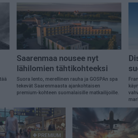
Saarenmaa nousee nyt
Di
lähilomien tähtikohteeksi
su
tää
Suora lento, merellinen rauha ja GOSPAn spa
Fran
tekevät Saarenmaasta ajankohtaisen
käyn
premium-kohteen suomalaisille matkailijoille.
vahv
mark
PREMIUM