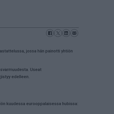
stattelussa, jossa hän painotti yhtiön
tusvarmuudesta. Useat
jistyy edelleen.
yhtiön kuudessa eurooppalaisessa hubissa: