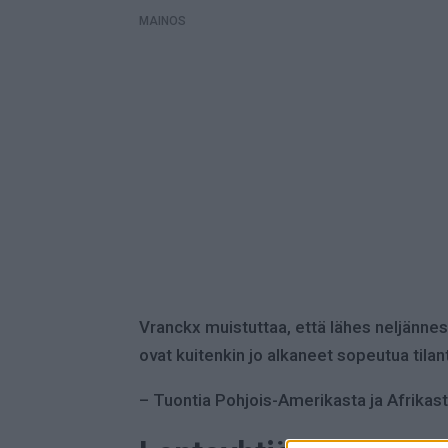
MAINOS
Vranckx muistuttaa, että lähes neljänn
ovat kuitenkin jo alkaneet sopeutua tila
– Tuontia Pohjois-Amerikasta ja Afrikast