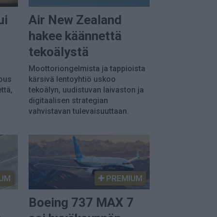
ui
Air New Zealand
hakee käännettä
tekoälystä
Moottoriongelmista ja tappioista
ous
kärsivä lentoyhtiö uskoo
ttä,
tekoälyn, uudistuvan laivaston ja
digitaalisen strategian
vahvistavan tulevaisuuttaan.
UM
PREMIUM
Boeing 737 MAX 7