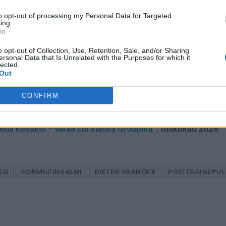
rkäksi lentoliikennemarkkina on muuttunut viime vuosien kri
to opt-out of processing my Personal Data for Targeted
ing.
keat polttoainekustannukset ovat tehneet energiantoimituk
In
o opt-out of Collection, Use, Retention, Sale, and/or Sharing
ersonal Data that Is Unrelated with the Purposes for which it
elkästään operatiivista toimintaa ja logistiikkaa, vaan yh
lected.
Out
ylläpitämistä tilanteessa, jossa kansainvälisen matkustami
CONFIRM
villa kesäksi – varaa Lufthansa Groupilta”
, toukokuu 2026
ILU
HORMUZINSALMI
DIETER VRANCKX
POLTTOAINEPUL