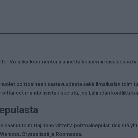
eter Vranckx kommentoi tilannetta konsernin sisäisessä haa
t huolet polttoaineen saatavuudesta sekä ilmailualan toimi
oittaneet mahdollisista riskeistä, jos Lähi-idän konflikti kär
nepulasta
 saanut toimittajiltaan viitteitä polttoainepulan riskistä 
 Wienissä, Brysselissä ja Roomassa.