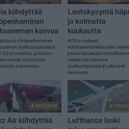
lia kiihdyttää
Lentokysyntä hiip
öpenhaminan
jo kolmatta
ntoaseman kasvua
kuukautta
äkuussa Kööpenhaminan
IATA:n mukaan
oaseman matkustajamäärä
kotimaanmarkkinoiden heikk
 3,6 prosenttia, ja Italian-
painoi kesäkuun lentoliikenne
t kasvoivat suosituista
vaikka Euroopassa
maista nopeimmin.
matkustajamäärät jatkoivat
kasvuaan.
PREMIUM
PREMI
z Air kiihdyttää
Lufthansa laski