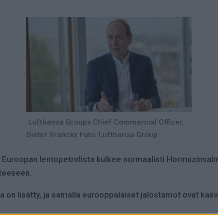
Lufthansa Groups Chief Commercial Officer,
Dieter Vranckx Foto: Lufthansa Group
es Euroopan lentopetrolista kulkee normaalisti Hormuzins
nteeseen.
a on lisätty, ja samalla eurooppalaiset jalostamot ovat kas