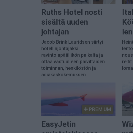
Ruths Hotel nosti
Ita
sisältä uuden
Kö
johtajan
le
Jacob Brink Lauridsen siirtyi
Hein
hotellinjohtajaksi
lent
ravintolapäällikön paikalta ja
nousi
ottaa vastuulleen päivittäisen
reiti
toiminnan, henkilöstön ja
loma
asiakaskokemuksen.
PREMIUM
EasyJetin
Wiz