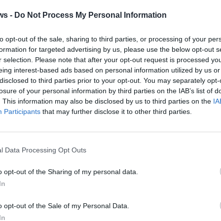
t vähentää epävarmuutta
ws -
Do Not Process My Personal Information
na näyttää olevan myös matkustajien luottamuksen vahvist
to opt-out of the sale, sharing to third parties, or processing of your per
aajasti mahdollisia toimitusongelmia, polttoaineen hinnanno
formation for targeted advertising by us, please use the below opt-out s
r selection. Please note that after your opt-out request is processed y
eing interest-based ads based on personal information utilized by us or
disclosed to third parties prior to your opt-out. You may separately opt-
kkoina korostaneet, etteivät ne tällä hetkellä odota merkittä
losure of your personal information by third parties on the IAB’s list of
. This information may also be disclosed by us to third parties on the
IA
Participants
that may further disclose it to other third parties.
lpailijoita pidemmälle yhdistämällä tilanteen suoraan var
mielin.
l Data Processing Opt Outs
erkostomme on vahva ja asiakkaat voivat luottaa meihin, h
o opt-out of the Sharing of my personal data.
, mikäli lento joudutaan peruuttamaan polttoainepulan vuoks
In
goi nopeasti
o opt-out of the Sale of my Personal Data.
In