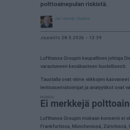
polttoainepulan riskistä.
Jan Henrik
Ulvatne
28.5.2026 - 13:39
JULKAISTU
Lufthansa Groupin kaupallinen johtaja Di
varautuneen kesäkauteen huolellisesti.
Taustalla ovat viime viikkojen kasvanee
lentoasematoimijat ja analyytikot ovat var
MAINOS
Ei merkkejä polttoai
Lufthansa Groupin mukaan konserni ei ole
Frankfurtissa, Münchenissä, Zürichissä,