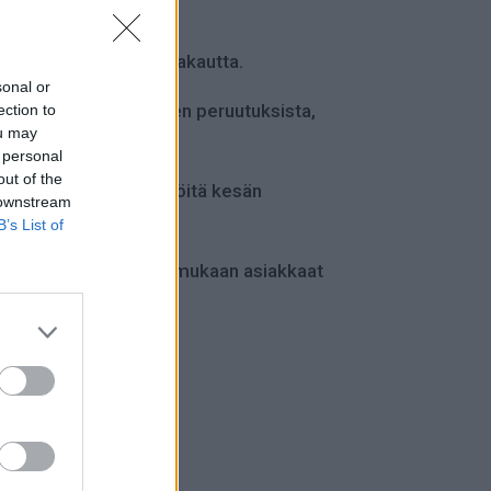
aminen ennen kesälomakautta.
sonal or
usua ja riskiä lentojen peruutuksista,
ection to
ou may
 personal
out of the
viä operatiivisia häiriöitä kesän
 downstream
B’s List of
austurvaan. Vranckxin mukaan asiakkaat
än sanoo.
i.