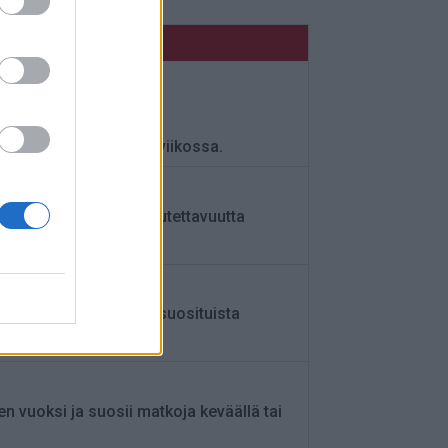
akuussa 2026 kahdesti viikossa.
 vahvistaa Kainuun saavutettavuutta
ian-reitit kasvoivat suosituista
en vuoksi ja suosii matkoja keväällä tai