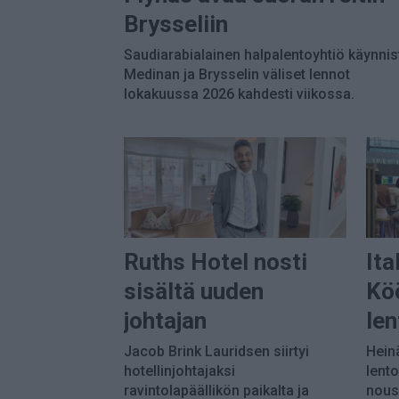
Brysseliin
Saudiarabialainen halpalentoyhtiö käynnis
Medinan ja Brysselin väliset lennot
lokakuussa 2026 kahdesti viikossa.
Ruths Hotel nosti
Ita
sisältä uuden
Kö
johtajan
le
Jacob Brink Lauridsen siirtyi
Hein
hotellinjohtajaksi
lent
ravintolapäällikön paikalta ja
nousi