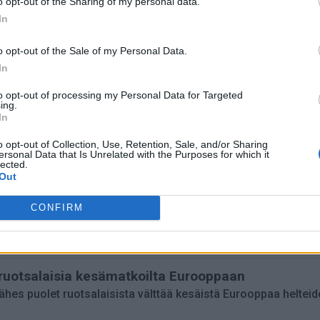
o opt-out of the Sharing of my personal data.
In
o opt-out of the Sale of my Personal Data.
SEMAT
In
eitin Brysseliin
to opt-out of processing my Personal Data for Targeted
entoyhtiö käynnistää Medinan ja Brysselin väliset lennot lok
ing.
In
aa suorat lennot Kajaaniin
o opt-out of Collection, Use, Retention, Sale, and/or Sharing
älinen talvireitti käynnistyy viikoittain kaudella 2027–2028 ja
ersonal Data that Is Unrelated with the Purposes for which it
lected.
Out
ööpenhaminan lentoaseman kasvua
CONFIRM
an lentoaseman matkustajamäärä nousi 3,6 prosenttia, ja Ital
ruotsalaisia kesämatkoilta Eurooppaan
lähes puolet ruotsalaisista välttää kesäistä Eurooppaa helteid