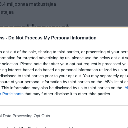
43,4 miljoonaa matkustajaa
ustajaa
oasemat kasvavat
ws -
Do Not Process My Personal Information
telä-Euroopan suuret lentoasemat ovat hyötyneet matkailun 
tkustajamääriään nopeasti viime vuosina, kun taas kapasi
to opt-out of the sale, sharing to third parties, or processing of your per
.
formation for targeted advertising by us, please use the below opt-out s
r selection. Please note that after your opt-out request is processed y
eing interest-based ads based on personal information utilized by us or
s vahvana. Turkish Airlinesin globaalina solmukohtana se y
disclosed to third parties prior to your opt-out. You may separately opt-
row'n rinnalle Euroopan vilkkaimpana lentoasemana.
losure of your personal information by third parties on the IAB’s list of
. This information may also be disclosed by us to third parties on the
IA
lkopuolelle
Participants
that may further disclose it to other third parties.
Euroopan kymmenen vilkkaimman lentoaseman joukkoon. Sen
l Data Processing Opt Outs
 Pohjois-Euroopan merkittävän kansainvälisen lentoaseman
entoliikenteen solmukohdat.