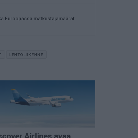
ikka Euroopassa matkustajamäärät
T
LENTOLIIKENNE
scover Airlines avaa