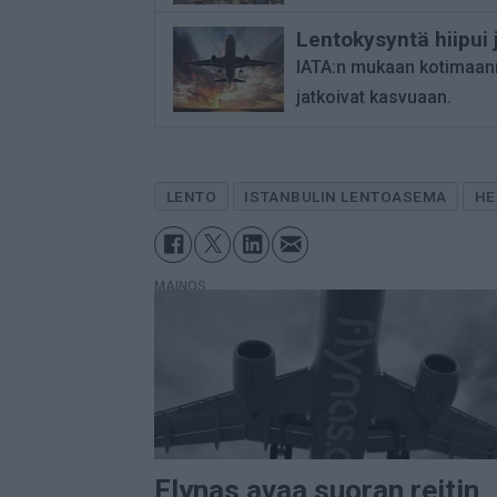
Lentokysyntä hiipui
IATA:n mukaan kotimaanm
jatkoivat kasvuaan.
LENTO
ISTANBULIN LENTOASEMA
HE
MAINOS
Flynas avaa suoran reitin