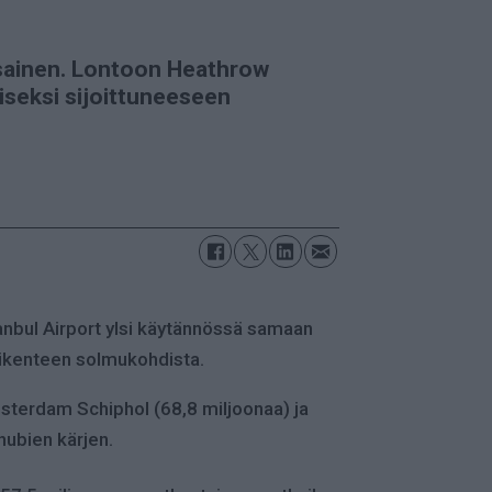
asainen. Lontoon Heathrow
iseksi sijoittuneeseen
anbul Airport ylsi käytännössä samaan
iikenteen solmukohdista.
Amsterdam Schiphol (68,8 miljoonaa) ja
hubien kärjen.