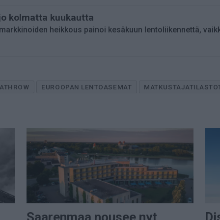
 jo kolmatta kuukautta
arkkinoiden heikkous painoi kesäkuun lentoliikennettä, va
ATHROW
EUROOPAN LENTOASEMAT
MATKUSTAJATILASTO
Saarenmaa nousee nyt
Di