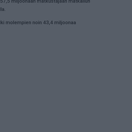
si 57,5 miljoonaan matkustajaan matkailun
la.
ki molempien noin 43,4 miljoonaa