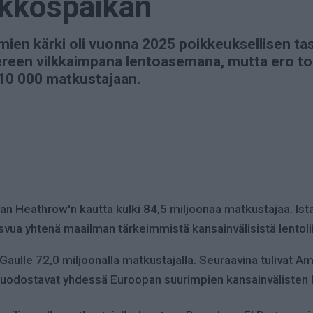
 ykköspaikan
mien kärki oli vuonna 2025 poikkeuksellisen t
ereen vilkkaimpana lentoasemana, mutta ero to
 10 000 matkustajaan.
 Heathrow'n kautta kulki 84,5 miljoonaa matkustajaa. Ist
vua yhtenä maailman tärkeimmistä kansainvälisistä lentol
 Gaulle 72,0 miljoonalla matkustajalla. Seuraavina tulivat 
muodostavat yhdessä Euroopan suurimpien kansainvälisten 