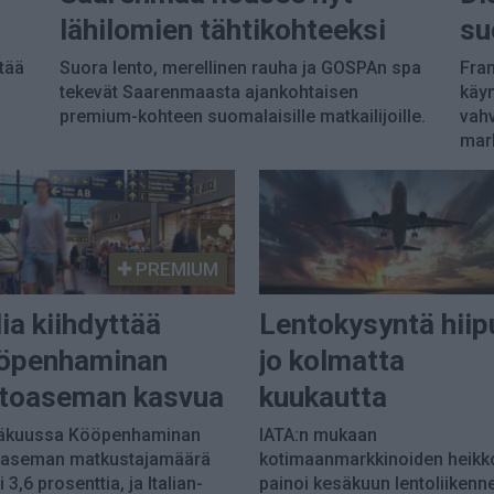
lähilomien tähtikohteeksi
su
tää
Suora lento, merellinen rauha ja GOSPAn spa
Fran
tekevät Saarenmaasta ajankohtaisen
käyn
premium-kohteen suomalaisille matkailijoille.
vahv
mark
PREMIUM
lia kiihdyttää
Lentokysyntä hiip
öpenhaminan
jo kolmatta
ntoaseman kasvua
kuukautta
äkuussa Kööpenhaminan
IATA:n mukaan
oaseman matkustajamäärä
kotimaanmarkkinoiden heikk
 3,6 prosenttia, ja Italian-
painoi kesäkuun lentoliikenne