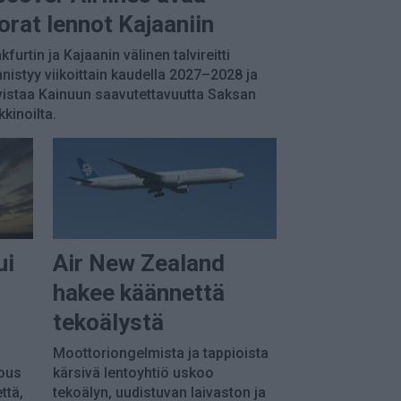
orat lennot Kajaaniin
kfurtin ja Kajaanin välinen talvireitti
nistyy viikoittain kaudella 2027–2028 ja
istaa Kainuun saavutettavuutta Saksan
kinoilta.
ui
Air New Zealand
hakee käännettä
tekoälystä
Moottoriongelmista ja tappioista
ous
kärsivä lentoyhtiö uskoo
ttä,
tekoälyn, uudistuvan laivaston ja