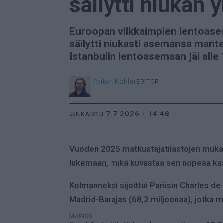
säilytti niukan
Euroopan vilkkaimpien lentoase
säilytti niukasti asemansa mant
Istanbulin lentoasemaan jäi alle
Anton
Köhler
EDITOR
7.7.2026 - 14:48
JULKAISTU
Vuoden 2025 matkustajatilastojen mukaan
lukemaan, mikä kuvastaa sen nopeaa kas
Kolmanneksi sijoittui Pariisin Charles de
Madrid-Barajas (68,2 miljoonaa), jotka 
MAINOS