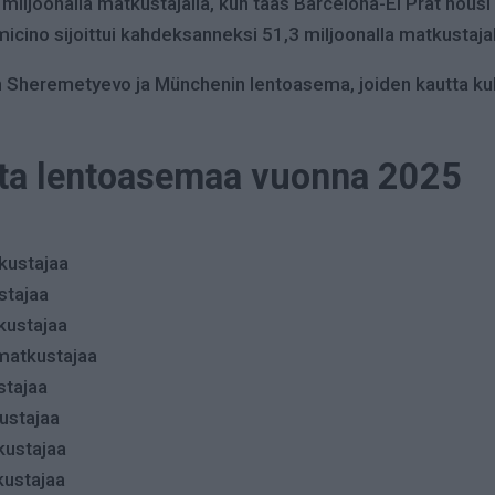
2 miljoonalla matkustajalla, kun taas Barcelona-El Prat nou
cino sijoittui kahdeksanneksi 51,3 miljoonalla matkustajal
Sheremetyevo ja Münchenin lentoasema, joiden kautta kul
nta lentoasemaa vuonna 2025
kustajaa
stajaa
kustajaa
matkustajaa
stajaa
kustajaa
kustajaa
kustajaa