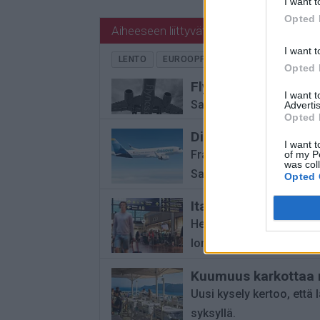
I want t
Opted 
Aiheeseen liittyvät artikkelit
I want t
LENTO
EUROOPPA
EUROOPAN LENTOA
Opted 
Flynas avaa suoran r
I want 
Saudiarabialainen halpal
Advertis
Opted 
Discover Airlines av
I want t
Frankfurtin ja Kajaanin v
of my P
was col
Saksan markkinoilta.
Opted 
Italia kiihdyttää K
Heinäkuussa Kööpenhamin
lomamaista nopeimmin.
Kuumuus karkottaa 
Uusi kysely kertoo, että 
syksyllä.