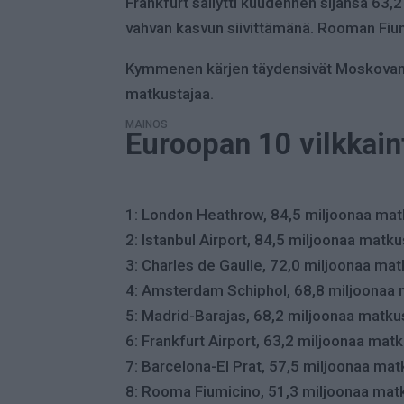
Frankfurt säilytti kuudennen sijansa 63,
vahvan kasvun siivittämänä. Rooman Fiumi
Kymmenen kärjen täydensivät Moskovan 
matkustajaa.
MAINOS
Euroopan 10 vilkkai
1: London Heathrow, 84,5 miljoonaa mat
2: Istanbul Airport, 84,5 miljoonaa matku
3: Charles de Gaulle, 72,0 miljoonaa mat
4: Amsterdam Schiphol, 68,8 miljoonaa 
5: Madrid-Barajas, 68,2 miljoonaa matku
6: Frankfurt Airport, 63,2 miljoonaa mat
7: Barcelona-El Prat, 57,5 miljoonaa mat
8: Rooma Fiumicino, 51,3 miljoonaa mat