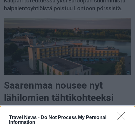
Kaupan toteutuessa yksi Euroopan suurimmista
halpalentoyhtiöistä poistuu Lontoon pörssistä.
Saarenmaa nousee nyt
lähilomien tähtikohteeksi
Suora lento, merellinen rauha ja GOSPAn spa
Travel News -
Do Not Process My Personal
tekevät Saarenmaasta ajankohtaisen premium-
Information
kohteen suomalaisille matkailijoille.