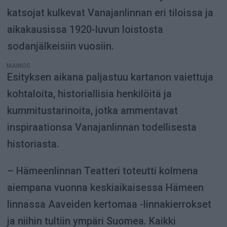
katsojat kulkevat Vanajanlinnan eri tiloissa ja
aikakausissa 1920-luvun loistosta
sodanjälkeisiin vuosiin.
MAINOS
Esityksen aikana paljastuu kartanon vaiettuja
kohtaloita, historiallisia henkilöitä ja
kummitustarinoita, jotka ammentavat
inspiraationsa Vanajanlinnan todellisesta
historiasta.
– Hämeenlinnan Teatteri toteutti kolmena
aiempana vuonna keskiaikaisessa Hämeen
linnassa Aaveiden kertomaa -linnakierrokset
ja niihin tultiin ympäri Suomea. Kaikki