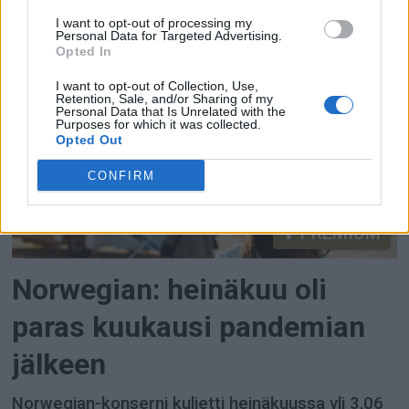
supistetusta reittiliikenteestä huolimatta Norse
I want to opt-out of processing my
Atlantic raportoi heinäkuussa kaikkien aikojen
Personal Data for Targeted Advertising.
Opted In
korkeimman yksikkötuottonsa.
I want to opt-out of Collection, Use,
Retention, Sale, and/or Sharing of my
Personal Data that Is Unrelated with the
Purposes for which it was collected.
Opted Out
CONFIRM
PREMIUM
Norwegian: heinäkuu oli
paras kuukausi pandemian
jälkeen
Norwegian-konserni kuljetti heinäkuussa yli 3,06