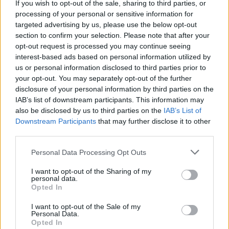
If you wish to opt-out of the sale, sharing to third parties, or
processing of your personal or sensitive information for
targeted advertising by us, please use the below opt-out
section to confirm your selection. Please note that after your
opt-out request is processed you may continue seeing
interest-based ads based on personal information utilized by
us or personal information disclosed to third parties prior to
your opt-out. You may separately opt-out of the further
disclosure of your personal information by third parties on the
IAB’s list of downstream participants. This information may
Norse nosti
also be disclosed by us to third parties on the
IAB’s List of
Downstream Participants
that may further disclose it to other
yksikkötuottonsa
third parties.
ennätykseen –
Personal Data Processing Opt Outs
I want to opt-out of the Sharing of my
matkustajamäärä laski 32
personal data.
Opted In
prosenttia
I want to opt-out of the Sale of my
Personal Data.
Vähemmistä matkustajista ja voimakkaasti
Opted In