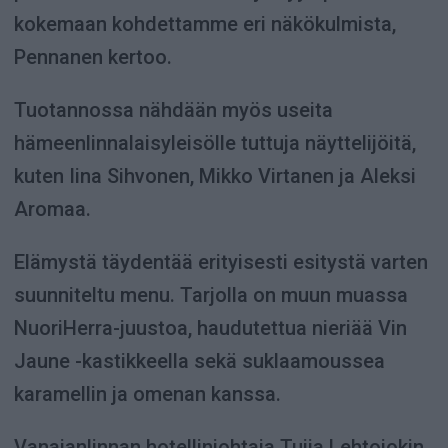
kokemaan kohdettamme eri näkökulmista,
Pennanen kertoo.
Tuotannossa nähdään myös useita
hämeenlinnalaisyleisölle tuttuja näyttelijöitä,
kuten Iina Sihvonen, Mikko Virtanen ja Aleksi
Aromaa.
Elämystä täydentää erityisesti esitystä varten
suunniteltu menu. Tarjolla on muun muassa
NuoriHerra-juustoa, haudutettua nieriää Vin
Jaune -kastikkeella sekä suklaamoussea
karamellin ja omenan kanssa.
Vanajanlinnan hotellinjohtaja Tuija Lehtojokin